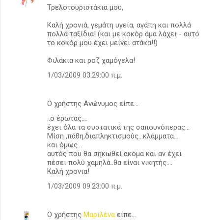
Τρελοτουριστάκια μου,
χ
ό
Καλή χρονιά, γεμάτη υγεία, αγάπη και πολλά
πολλά ταξίδια! (και με κοκόρ άμα λάχει - αυτό
λ
το κοκόρ μου έχει μείνει ατάκα!!)
ι
Φιλάκια και ροζ χαμόγελα!
α
1/03/2009 03:29:00 π.μ.
Ο χρήστης Ανώνυμος είπε…
..ο έρωτας....
έχει όλα τα συστατικά της σαπουνόπερας...
Μίση ,πάθη,διαπληκτισμούς...κλάμματα...
και όμως...
αυτός που θα σηκωθεί ακόμα και αν έχει
πέσει πολύ χαμηλά..θα είναι νικητής....
Καλή χρονια!
1/03/2009 09:23:00 π.μ.
Ο χρήστης
Μαριλένα
είπε…