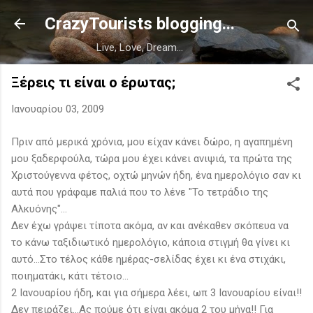
Μετάβαση στο κύριο περιεχόμενο
CrazyTourists blogging...
Live, Love, Dream...
Ξέρεις τι είναι ο έρωτας;
Ιανουαρίου 03, 2009
Πριν από μερικά χρόνια, μου είχαν κάνει δώρο, η αγαπημένη
μου ξαδερφούλα, τώρα μου έχει κάνει ανιψιά, τα πρώτα της
Χριστούγεννα φέτος, οχτώ μηνών ήδη, ένα ημερολόγιο σαν κι
αυτά που γράφαμε παλιά που το λένε "Το τετράδιο της
Αλκυόνης"...
Δεν έχω γράψει τίποτα ακόμα, αν και ανέκαθεν σκόπευα να
το κάνω ταξιδιωτικό ημερολόγιο, κάποια στιγμή θα γίνει κι
αυτό...Στο τέλος κάθε ημέρας-σελίδας έχει κι ένα στιχάκι,
ποιηματάκι, κάτι τέτοιο...
2 Ιανουαρίου ήδη, και για σήμερα λέει, ωπ 3 Ιανουαρίου είναι!!
Δεν πειράζει...Ας πούμε ότι είναι ακόμα 2 του μήνα!! Για