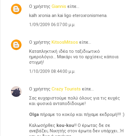
Ο χρήστης
Giannis
είπε…
kalh xronia an kai ligo eteroxronismena.
1/09/2009 06:07:00 μ.μ.
Ο χρήστης
KitsosMitsos
είπε…
Καταπληκτική ιδέα το ταξιδιωτικό
ημερολόγιο... Μακάρι να το αρχίσεις κάποια
στιγμή!
1/10/2009 08:44:00 μ.μ.
Ο χρήστης
Crazy Tourists
είπε…
Σας ευχαριστούμε πολύ όλους για τις ευχές
και φυσικά ανταποδίδουμε!
Olga
πήραμε το κοκόρ και πήγαμε εκδρομή!!! :)
Καλωσήρθες
kou-kou
!! Ο έρωτας δε σε
ανεβάζει; Νικητής στον έρωτα δεν υπάρχει...Ή