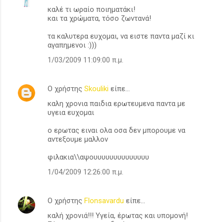
καλέ τι ωραίο ποιηματάκι!
και τα χρώματα, τόσο ζωντανά!
τα καλυτερα ευχομαι, να ειστε παντα μαζί κι
αγαπημενοι :)))
1/03/2009 11:09:00 π.μ.
Ο χρήστης
Skouliki
είπε…
καλη χρονια παιδια ερωτευμενα παντα με
υγεια ευχομαι
ο ερωτας ειναι ολα οσα δεν μπορουμε να
αντεξουμε μαλλον
φιλακια\\αψουυυυυυυυυυυυυυ
1/04/2009 12:26:00 π.μ.
Ο χρήστης
Flonsavardu
είπε…
καλή χρονιά!!! Υγεία, έρωτας και υπομονή!