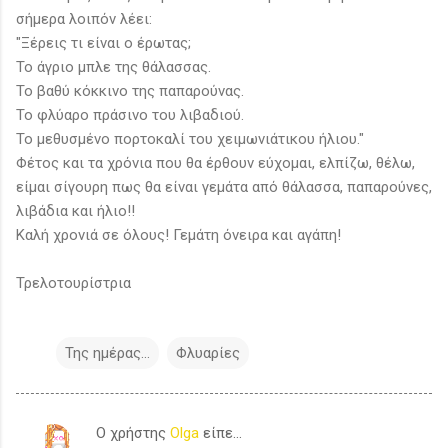
σήμερα λοιπόν λέει:
"Ξέρεις τι είναι ο έρωτας;
Το άγριο μπλε της θάλασσας.
Το βαθύ κόκκινο της παπαρούνας.
Το φλύαρο πράσινο του λιβαδιού.
Το μεθυσμένο πορτοκαλί του χειμωνιάτικου ήλιου."
Φέτος και τα χρόνια που θα έρθουν εύχομαι, ελπίζω, θέλω,
είμαι σίγουρη πως θα είναι γεμάτα από θάλασσα, παπαρούνες,
λιβάδια και ήλιο!!
Καλή χρονιά σε όλους! Γεμάτη όνειρα και αγάπη!
Τρελοτουρίστρια
Της ημέρας...
Φλυαρίες
Ο χρήστης
Olga
είπε…
Σ