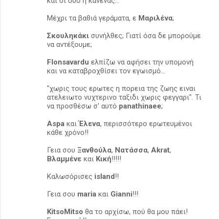
και οι δυο ή κανένας...
Μέχρι τα βαθιά γεράματα, ε
Μαριλένα
;
Σκουληκάκι
συνήλθες; Γιατί όσα δε μπορούμε
να αντέξουμε;
Flonsavardu
ελπίζω να αφήσει την υπομονή
και να καταβροχθίσει τον εγωισμό...
"χωρις τους ερωτες η πορεια της ζωης ειναι
ατελειωτο νυχτερινο ταξιδι χωρις φεγγαρι". Τι
να προσθέσω σ' αυτό
panathinaee
;
Aspa
και
Έλενα
, περισσότερο ερωτευμένοι
κάθε χρόνο!!
Γεια σου
Ξανθούλα
,
Νατάσσα
,
Akrat
,
Βλαμμένε
και
Κική
!!!!!
Καλωσόρισες
island
!!
Γεια σου
maria
και
Gianni
!!!
KitsoMitso
θα το αρχίσω, πού θα μου πάει!