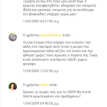
Ξέχασα να πω στο δικό μου post πως ο
έρωτας καταβροχθίζει αδηφάγα την υπομονή...
Αλλά και γενικώς υπομονή για να αντέξουμε
ότι βλακώδες υπάρχει γύρω μας!
1/04/2009 04:37:00 π.μ.
Ο χρήστης
panathinaeos
είπε…
τη μια στιγμη στην κορφη του κοσμου, την
αλλη στα ταρταρα! αυτη ειναι η μοιρα του
ερωτευμενου! αλλα αξιζει τον κοπο και την
φθορα! χωρις τους ερωτες η πορεια της ζωης
ειναι ατελειωτο νυχτερινο ταξιδι χωρις
φεγγαρι
1/04/2009 12:02:00 μ.μ.
Ο χρήστης
Aspa
είπε…
Ωραίες οι ευχές σας για το 2009! Να είστε
πάντα ερωτευμένοι και αγαπημένοι!
1/04/2009 04:40:00 μ.μ.